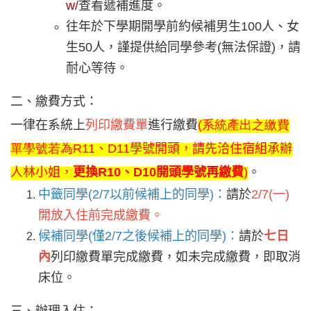
w/
查看遞補進度。
往年於下學期開學前約候補男生100人、女
生50人，謹提供給同學參考(無法保證)，請
耐心等待。
二、繳費方式：
一律在系統上
列印繳費單
進行繳費
(系統產出之繳費
單學號若為R11
、D11學號開頭，請先洽住宿組承辦
人林小姐，
更換R10、D10開頭學號再繳費
)
。
中籤同學(2/7以前候補上的同學)：
請於
2/7(
一)
開放入住前完成繳費。
候補同學(僅2/7之後候補上的同學)：
請於
七日
內
列印繳費單完成繳費，如未完成繳費，即取消
床位。