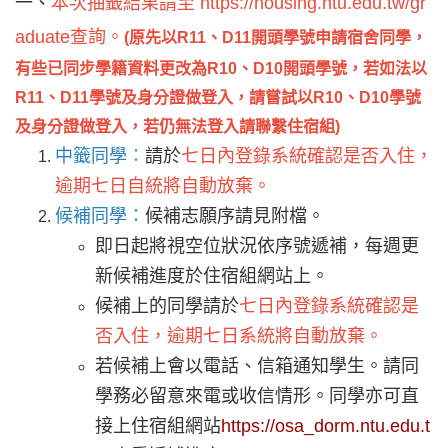
一、
本次抽籤結果請至
https://housing.ntu.edu.tw/gr
aduate
查詢。
(
原先以R11、D11開頭學號申請宿舍同學，
有些已同步學籍資料更改為R10、D10開頭學號，若如法以
R11、D11學號及身分證做登入，請嘗試以R10、D10學號
及身分證做登入，若仍無法登入請聯繫住宿組)
中籤同學
：
請於
七日內登錄系統確認是否入住，
逾期七日自統將自動放棄。
候補同學：
候補志願序請見附檔。
即日起將視空位狀況依序號遞補，每週更
新候補進度於住宿組網站上。
候補上的同學請於
七日內登錄系統確認是
否入住，逾期七日系統將自動放棄。
若候補上會以電話、信箱通知學生。請同
學務必留意來電或收信情形。同學亦可直
接上住宿組網站
https://osa_dorm.ntu.edu.t