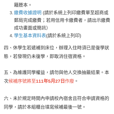
籍謄本。
繳費收據證明
(
請於系統上列印繳費單至超商或
郵局完成繳費；若用信用卡繳費者，請出示繳費
成功畫面或簡訊）
學生基本資料表
(
請於系統上列印)
四、休學生若遞補到床位，辦理入住時須已是復學狀
態，若發現仍未復學，即取消住宿資格。
五、為維護同學權益，請勿與他人交換抽籤結果。本
次
候補序號將至
111年5月27日
作廢
。
六、未於規定時間內申請校內宿舍且符合申請資格的
同學，請於本組櫃台填寫候補最後一號。